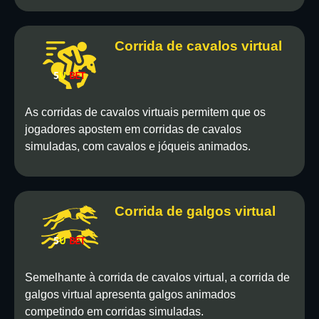
Corrida de cavalos virtual
As corridas de cavalos virtuais permitem que os
jogadores apostem em corridas de cavalos
simuladas, com cavalos e jóqueis animados.
Corrida de galgos virtual
Semelhante à corrida de cavalos virtual, a corrida de
galgos virtual apresenta galgos animados
competindo em corridas simuladas.