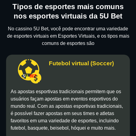
Tipos de esportes mais comuns
nos esportes virtuais da 5U Bet
No cassino 5U Bet, você pode encontrar uma variedade
de esportes virtuais em Esportes Virtuais, e os tipos mais
comuns de esportes são
Futebol virtual (Soccer)
As apostas esportivas tradicionais permitem que os
usuários façam apostas em eventos esportivos do
mundo real. Com as apostas esportivas tradicionais,
é possível fazer apostas em seus times e atletas
favoritos em uma variedade de esportes, incluindo
futebol, basquete, beisebol, hóquei e muito mais.