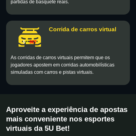
partidas de basquete reais.
Corrida de carros virtual
As corridas de carros virtuais permitem que os
jogadores apostem em corridas automobilísticas
simuladas com carros e pistas virtuais.
Aproveite a experiência de apostas
mais conveniente nos esportes
virtuais da 5U Bet!